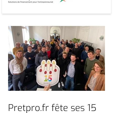
contenu
Financer mon projet
Pretpro.fr fête ses 15